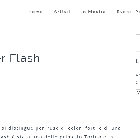
Home
Artisti
In Mostra
Eventi P
er Flash
L
A
C
V
) si distingue per l’uso di colori forti e di una
lash è stata una delle prime in Torino e in